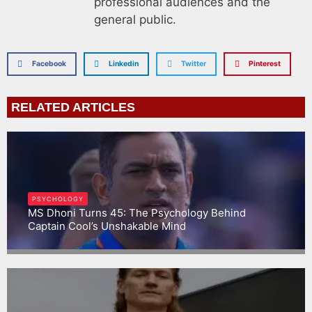
professional audiences and the
general public.
Facebook
Linkedin
Twitter
Pinterest
RELATED ARTICLES
PSYCHOLOGY
MS Dhoni Turns 45: The Psychology Behind
Captain Cool’s Unshakable Mind
Gargbrijesh