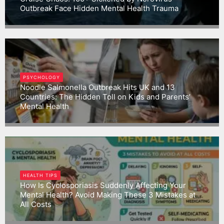
Outbreak Face Hidden Mental Health Trauma
Gargbrijesh
PSYCHOLOGY
Noodle Salmonella Outbreak Hits UK and 13
Countries: The Hidden Toll on Kids and Parents’
Mental Health
Gargbrijesh
HEALTH TIPS
How Is Cyclosporiasis Suddenly Affecting Your
Mental Health? Avoid Making These 3 Mistakes at
All Costs
Gargbrijesh