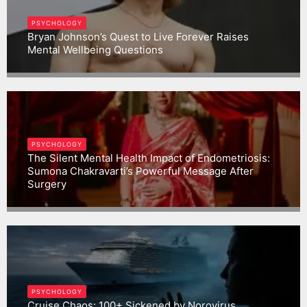
PSYCHOLOGY
Bryan Johnson’s Quest to Live Forever Raises
Mental Wellbeing Questions
Gargbrijesh
PSYCHOLOGY
The Silent Mental Health Impact of Endometriosis:
Sumona Chakravarti’s Powerful Message After
Surgery
Gargbrijesh
PSYCHOLOGY
Cruise Chaos: 100+ Sickened by Norovirus